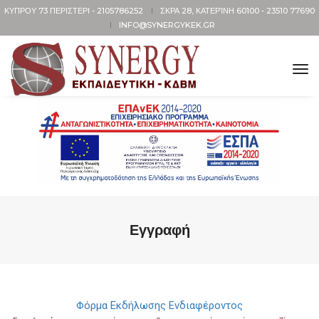
ΚΥΠΡΟΥ 73 ΠΕΡΙΣΤΕΡΙ -
2105786252
ΣΚΡΑ 28, ΚΑΤΕΡΊΝΗ 60100 -
23510 77690
INFO@SYNERGYKEK.GR
tog
nav
Εγγραφή