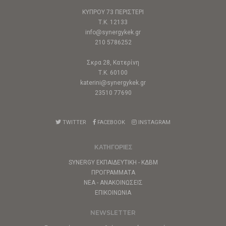
ΚΥΠΡΟΥ 73 ΠΕΡΙΣΤΕΡΙ
Τ.Κ. 12133
info@synergykek.gr
210 5786252
Σκρα 28, Κατερίνη
Τ.Κ. 60100
katerini@synergykek.gr
23510 77690
TWITTER
FACEBOOK
INSTAGRAM
ΚΑΤΗΓΟΡΙΕΣ
SYNERGY ΕΚΠΑΙΔΕΥΤΙΚΗ - ΚΔΒΜ
ΠΡΟΓΡΑΜΜΑΤΑ
ΝΕΑ - ΑΝΑΚΟΙΝΩΣΕΙΣ
ΕΠΙΚΟΙΝΩΝΙΑ
NEWSLETTER